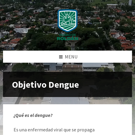
Skip
Skip
Skip
Skip
to
to
to
to
content
left
right
footer
sidebar
sidebar
MENU
Objetivo Dengue
¿Qué es el dengue?
Es una enfermedad viral que se propaga