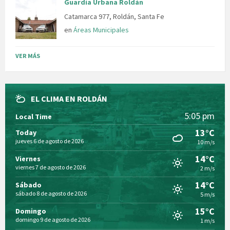
Guardia Urbana Roldán
Catamarca 977, Roldán, Santa Fe
en
Áreas Municipales
VER MÁS
EL CLIMA EN ROLDÁN
5:05 pm
Local Time
13°C
Today
jueves 6 de agosto de 2026
10 m/s
14°C
Viernes
viernes 7 de agosto de 2026
2 m/s
14°C
Sábado
sábado 8 de agosto de 2026
5 m/s
15°C
Domingo
domingo 9 de agosto de 2026
1 m/s