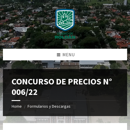
Skip
Skip
Skip
Skip
to
to
to
to
content
left
right
footer
sidebar
sidebar
MENU
CONCURSO DE PRECIOS N°
006/22
Home
Formularios y Descargas
/