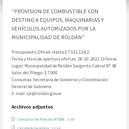
“PROVISION DE COMBUSTIBLE CON
DESTINO A EQUIPOS, MAQUINARIAS Y
VEHÍCULOS AUTORIZADOS POR LA
MUNICIPALIDAD DE ROLDÁN”
Presupuesto Oficial: Hasta $ 7.521.124,2
Fecha y Hora de apertura ofertas: 28-10-2022 10 horas
Lugar: Municipalidad de Roldán Sargento Cabral N° 48
Valor del Pliego: $ 7.000
Consultas: Secretaria de Gobierno y Coordinación
General de Gabinete
E-mail: lyt@roldan.gov.ar
Archivos adjuntos
File
File
Concurso De Precios N°006
17 MB
extension:
size:
File
File
CircularAclaratoria
333 kB