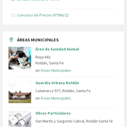
pdf
extension:
size:
pdf
Concurso de Precios N°006/22
ÁREAS MUNICIPALES
Área de Sanidad Animal
Rioja 642
Roldán, Santa Fe
en
Áreas Municipales
Guardia Urbana Roldán
Catamarca 977, Roldán, Santa Fe
en
Áreas Municipales
Obras Particulares
San Martin y Sargento Cabral, Roldán Santa fe