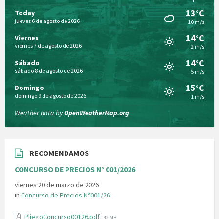
13°C
Today
jueves 6 de agosto de 2026
10 m/s
14°C
Viernes
viernes 7 de agosto de 2026
2 m/s
14°C
Sábado
sábado 8 de agosto de 2026
5 m/s
15°C
Domingo
domingo 9 de agosto de 2026
1 m/s
Weather data by
OpenWeatherMap.org
RECOMENDAMOS
CONCURSO DE PRECIOS N° 001/2026
viernes 20 de marzo de 2026
in
Concurso de Precios N°001/26
File
PliegoConcurso00126.pdf
42 MB