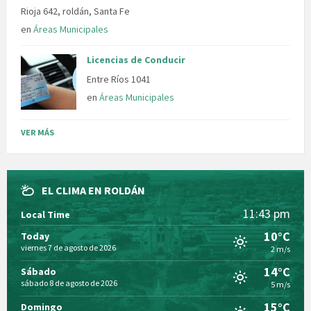
Rioja 642, roldán, Santa Fe
en
Áreas Municipales
Licencias de Conducir
Entre Ríos 1041
en
Áreas Municipales
VER MÁS
EL CLIMA EN ROLDÁN
11:43 pm
Local Time
10°C
Today
viernes 7 de agosto de 2026
2 m/s
14°C
Sábado
sábado 8 de agosto de 2026
5 m/s
15°C
Domingo