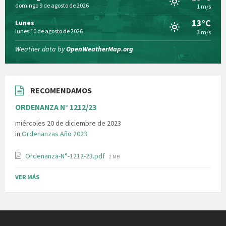
domingo 9 de agosto de 2026
1 m/s
13°C
Lunes
lunes 10 de agosto de 2026
3 m/s
Weather data by
OpenWeatherMap.org
RECOMENDAMOS
ORDENANZA N° 1212/23
miércoles 20 de diciembre de 2023
in
Ordenanzas Año 2023
File
Ordenanza-N°-1212-23.pdf
2 MB
size:
VER MÁS