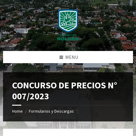
Skip
Skip
Skip
Skip
to
to
to
to
content
left
right
footer
sidebar
sidebar
MENU
CONCURSO DE PRECIOS N°
007/2023
Home
Formularios y Descargas
/