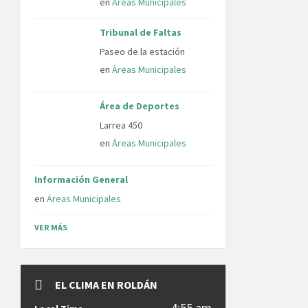
en
Áreas Municipales
Tribunal de Faltas
Paseo de la estación
en
Áreas Municipales
Área de Deportes
Larrea 450
en
Áreas Municipales
Información General
en
Áreas Municipales
VER MÁS
EL CLIMA EN ROLDÁN
4:55 am