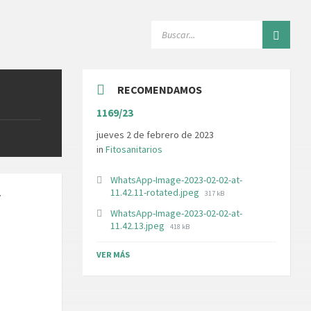
SEARCH:
RECOMENDAMOS
1169/23
jueves 2 de febrero de 2023
in
Fitosanitarios
WhatsApp-Image-2023-02-02-at-
File
11.42.11-rotated.jpeg
317 kB
Y
size:
WhatsApp-Image-2023-02-02-at-
File
11.42.13.jpeg
418 kB
size:
VER MÁS