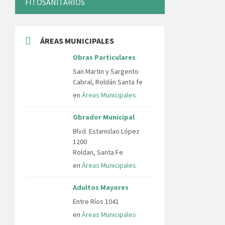
FITOSANITARIOS
ÁREAS MUNICIPALES
Obras Particulares
San Martin y Sargento
Cabral, Roldán Santa fe
en
Áreas Municipales
Obrador Municipal
Blvd. Estanislao López
1200
Roldan, Santa Fe
en
Áreas Municipales
Adultos Mayores
Entre Ríos 1041
en
Áreas Municipales