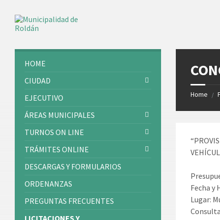
Skip
Skip
Skip
Skip
to
to
to
to
content
left
right
footer
sidebar
sidebar
HOME
CON
CIUDAD
Home
/
EJECUTIVO
ÁREAS MUNICIPALES
TURNOS ON LINE
“PROVIS
TRÁMITES ONLINE
VEHÍCUL
DESCARGAS Y FORMULARIOS
Presupue
ORDENANZAS
Fecha y 
Lugar: M
PREGUNTAS FRECUENTES
Consulta
LICITACIONES Y