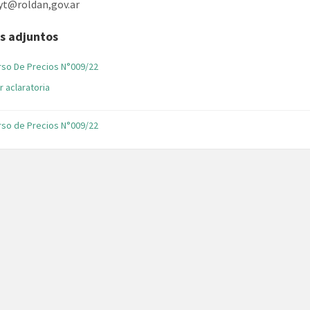
lyt@roldan,gov.ar
s adjuntos
File
so De Precios N°009/22
extension:
File
r aclaratoria
pdf
extension:
pdf
so de Precios N°009/22