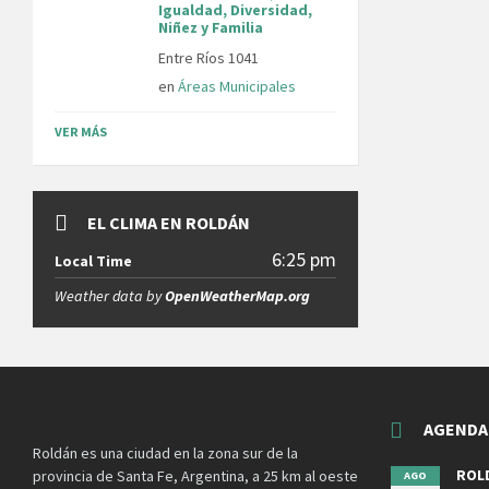
Igualdad, Diversidad,
Niñez y Familia
Entre Ríos 1041
en
Áreas Municipales
VER MÁS
EL CLIMA EN ROLDÁN
6:25 pm
Local Time
Weather data by
OpenWeatherMap.org
AGENDA
Roldán es una ciudad en la zona sur de la
ROLD
provincia de Santa Fe, Argentina, a 25 km al oeste
AGO