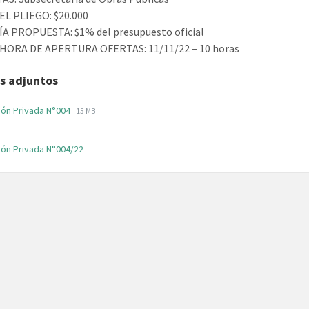
EL PLIEGO: $20.000
A PROPUESTA: $1% del presupuesto oficial
 HORA DE APERTURA OFERTAS: 11/11/22 – 10 horas
s adjuntos
File
File
ción Privada N°004
15 MB
extension:
size:
pdf
ción Privada N°004/22