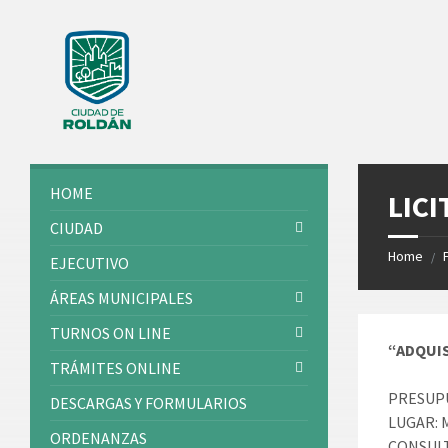
Skip
Skip
Skip
Skip
to
to
to
to
content
left
right
footer
sidebar
sidebar
HOME
LICI
CIUDAD
Home
/
EJECUTIVO
ÁREAS MUNICIPALES
TURNOS ON LINE
“ADQUIS
TRÁMITES ONLINE
PRESUPU
DESCARGAS Y FORMULARIOS
LUGAR: M
ORDENANZAS
CONSULTA