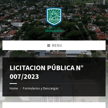
Skip
Skip
Skip
Skip
to
to
to
to
content
left
right
footer
sidebar
sidebar
MENU
LICITACION PÚBLICA N°
007/2023
Home
Formularios y Descargas
/