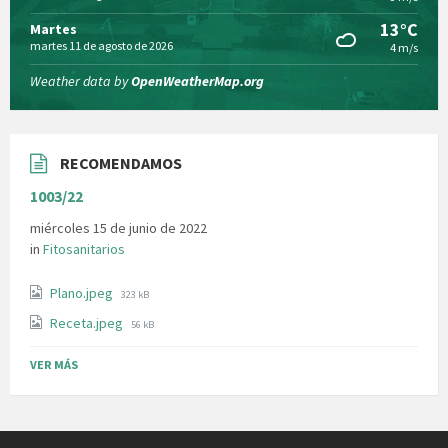
13°C
Martes
martes 11 de agosto de 2026
4 m/s
Weather data by
OpenWeatherMap.org
RECOMENDAMOS
1003/22
miércoles 15 de junio de 2022
in
Fitosanitarios
File
Plano.jpeg
323 kB
size:
File
Receta.jpeg
56 kB
size:
VER MÁS