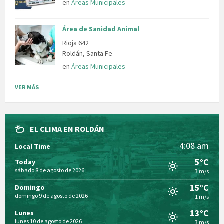
en
Áreas Municipales
Área de Sanidad Animal
Rioja 642
Roldán, Santa Fe
en
Áreas Municipales
VER MÁS
EL CLIMA EN ROLDÁN
4:08 am
Local Time
5°C
Today
sábado 8 de agosto de 2026
3 m/s
15°C
Domingo
domingo 9 de agosto de 2026
1 m/s
13°C
Lunes
lunes 10 de agosto de 2026
3 m/s