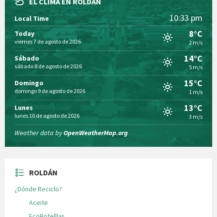
EL CLIMA EN ROLDÁN
10:33 pm
Local Time
8°C
Today
viernes 7 de agosto de 2026
2 m/s
14°C
Sábado
sábado 8 de agosto de 2026
5 m/s
15°C
Domingo
domingo 9 de agosto de 2026
1 m/s
13°C
Lunes
lunes 10 de agosto de 2026
3 m/s
Weather data by
OpenWeatherMap.org
ROLDÁN
¿Dónde Reciclo?
Aceite
EcoBotelllas