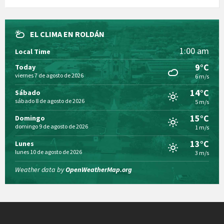
EL CLIMA EN ROLDÁN
1:00 am
Local Time
9°C
Today
viernes 7 de agosto de 2026
6 m/s
14°C
Sábado
sábado 8 de agosto de 2026
5 m/s
15°C
Domingo
domingo 9 de agosto de 2026
1 m/s
13°C
Lunes
lunes 10 de agosto de 2026
3 m/s
Weather data by
OpenWeatherMap.org