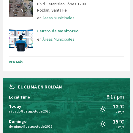
Blvd. Estanislao López 1200
Roldan, Santa Fe
en
Áreas Municipales
Centro de Monitoreo
en
Áreas Municipales
VER MÁS
EL CLIMA EN ROLDÁN
8:17 pm
Local Time
12°C
Today
sábado 8 de agosto de 2026
2 m/s
15°C
Domingo
domingo 9 de agosto de 2026
1 m/s