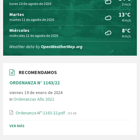
lunes 10 de agosto de 2026
3 m/s
13°C
Martes
martes 11 de agosto de 2026
4 m/s
8°C
Miércoles
miércoles 12 de agosto de 2026
4 m/s
Weather data by
OpenWeatherMap.org
RECOMENDAMOS
ORDENANZA N° 1163/22
viernes 19 de enero de 2024
in
Ordenanzas Año 2022
File
Ordenanza-N°-1163-22.pdf
103 kB
size:
VER MÁS