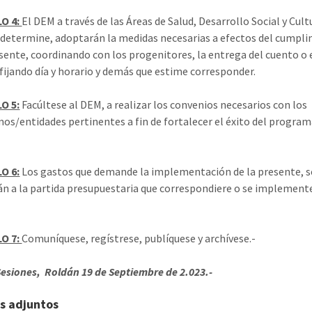
O 4:
El DEM a través de las Áreas de Salud, Desarrollo Social y Cultu
 determine, adoptarán la medidas necesarias a efectos del cumpl
esente, coordinando con los progenitores, la entrega del cuento o
, fijando día y horario y demás que estime corresponder.
O 5:
Facúltese al DEM, a realizar los convenios necesarios con los
os/entidades pertinentes a fin de fortalecer el éxito del progra
O 6:
Los gastos que demande la implementación de la presente, s
n a la partida presupuestaria que correspondiere o se implemente
O 7:
Comuníquese, regístrese, publíquese y archívese.-
Sesiones, Roldán 19 de Septiembre de 2.023.-
s adjuntos