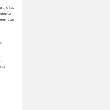
ra, o las
imiento
 ejemplar
ma
e
 al