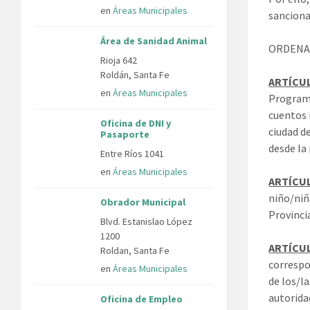
en
Áreas Municipales
sanciona
Área de Sanidad Animal
ORDENA
Rioja 642
Roldán, Santa Fe
ARTÍCUL
en
Áreas Municipales
Programa
cuentos 
Oficina de DNI y
ciudad de
Pasaporte
desde la
Entre Ríos 1041
en
Áreas Municipales
ARTÍCUL
niño/niñ
Obrador Municipal
Provinci
Blvd. Estanislao López
1200
ARTÍCUL
Roldan, Santa Fe
correspo
en
Áreas Municipales
de los/l
autorida
Oficina de Empleo