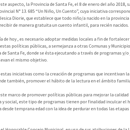
este aspecto, la Provincia de Santa Fe, el 8 de enero del año 2018, 
ovincial N° 13. 685 “Un Niño, Un Cuento”, cuya iniciativa correspond
Jesica Diorie, que establece que todo niño/a nacido en la provincia
recibir de manera gratuita un cuento infantil, para recién nacidos.
ía de hoy , es necesario adoptar medidas locales a fin de fortalecer
 estas políticas públicas, a semejanza a otras Comunas y Municipio
a de Santa Fe, donde se ésta ejecutando a través de programas y/o
levan el mismo objetivo.
 estas iniciativas como la creación de programas que incentivan la
nde también, promover el hábito de la lectura en el ámbito familia
este marco de promover políticas públicas para mejorar la calidad
a y social, este tipo de programas tienen por finalidad inculcar el 
ra desde temprana edad con la idea de perdurar en todas las etapas 
, el Honorable Concejo Municipal, en uso de sus atribuciones de la L