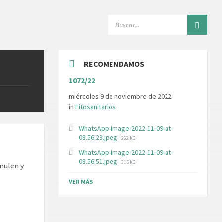
SEARCH:
RECOMENDAMOS
1072/22
miércoles 9 de noviembre de 2022
in
Fitosanitarios
WhatsApp-Image-2022-11-09-at-
File
08.56.23.jpeg
262 kB
size:
WhatsApp-Image-2022-11-09-at-
File
08.56.51.jpeg
315 kB
imulen y
size:
VER MÁS