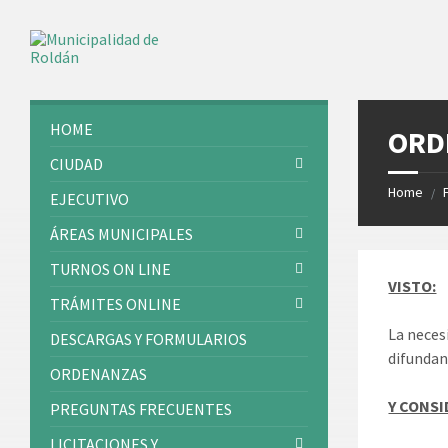
Skip
Skip
Skip
Skip
to
to
to
to
content
left
right
footer
sidebar
sidebar
HOME
ORD
CIUDAD
Home
/
EJECUTIVO
ÁREAS MUNICIPALES
TURNOS ON LINE
VISTO:
TRÁMITES ONLINE
La neces
DESCARGAS Y FORMULARIOS
difundan 
ORDENANZAS
Y CONS
PREGUNTAS FRECUENTES
LICITACIONES Y