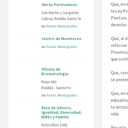
Que, en 
Obras Particulares
la Ley Pr
San Martin y Sargento
Poetiza 
Cabral, Roldán Santa fe
derecho 
en
Áreas Municipales
Que, al d
Centro de Monitoreo
reforzar
en
Áreas Municipales
Provinci
que conl
Oficina de
Que, con
Bromatología
se prete
Rioja 642
Roldán - Santa Fe
Que, en 
en
Áreas Municipales
educativ
la lectu
Área de Género,
Igualdad, Diversidad,
vida.
Niñez y Familia
Entre Ríos 1041
Por ello