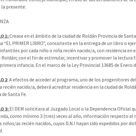
 la presente:
NZA
O 1:
Crease en el ámbito de la ciudad de Roldán Provincia de Santa 
 “EL PRIMER LIBRO”, consistente en la entrega de un libro o eje
infantiles por cada niño o niña recién nacido/a, con residencia en 
 Roldán; con el fin de estimular, incentivar y promover la lectura 
 primera infancia. En el marco de la Ley Provincial 13685 de Enero d
O 2
: A efectos de acceder al programa, uno de los progenitores de
a recién nacido/a, deberá acreditar residencia en la ciudad de Rold
a de Santa Fe.
O 3:
El DEM solicitara al Juzgado Local o la Dependencia Oficial q
nda, como mínimo 3 (tres) veces al año, información respecto al 
as niños/as recién nacidos, cuyos D.N.I hayan sido expedidos por dic
d.