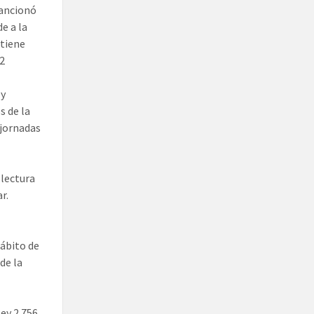
sancionó
e a la
 tiene
 2
 y
s de la
 jornadas
 lectura
r.
hábito de
de la
ey 2.756,