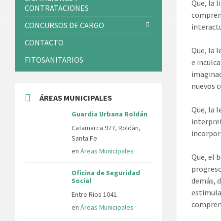
Que, la l
CONTRATACIONES
comprens
CONCURSOS DE CARGO
interact
CONTACTO
Que, la 
FITOSANITARIOS
e inculc
imaginac
nuevos c
ÁREAS MUNICIPALES
Que, la 
Guardia Urbana Roldán
interpre
Catamarca 977, Roldán,
incorpora
Santa Fe
en
Áreas Municipales
Que, el 
progreso
Oficina de Seguridad
demás, d
Social
estimula
Entre Ríos 1041
comprens
en
Áreas Municipales