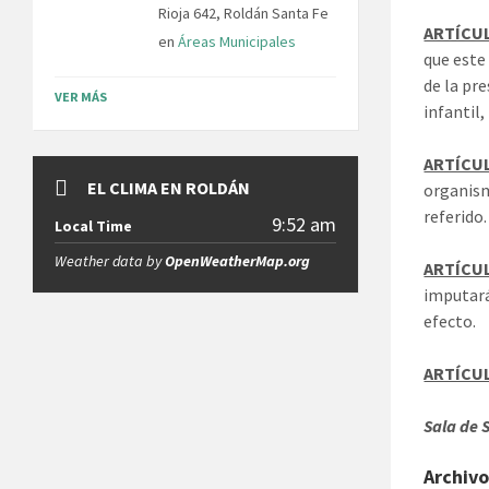
Rioja 642, Roldán Santa Fe
ARTÍCUL
en
Áreas Municipales
que este
de la pr
VER MÁS
infantil
ARTÍCUL
EL CLIMA EN ROLDÁN
organism
referido.
9:52 am
Local Time
Weather data by
OpenWeatherMap.org
ARTÍCUL
imputará
efecto.
ARTÍCUL
Sala de 
Archivo