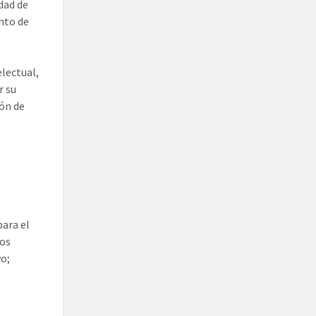
idad de
nto de
electual,
r su
ión de
para el
los
vo;