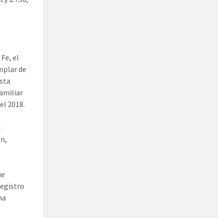
Fe, el
mplar de
esta
familiar
el 2018.
l
án,
ue
registro
ha