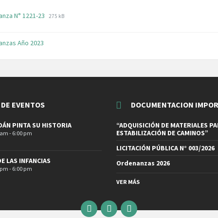
File
File
anza N° 1221-23
275 kB
extension:
size:
pdf
anzas Año 2023
 DE EVENTOS
DOCUMENTACION IMPO
ÁN PINTA SU HISTORIA
“ADQUISICIÓN DE MATERIALES PA
ESTABILIZACIÓN DE CAMINOS”
 am - 6:00 pm
LICITACIÓN PÚBLICA N° 003/2026
DE LAS INFANCIAS
Ordenanzas 2026
 pm - 6:00 pm
VER MÁS
Email
Facebook
Instagram