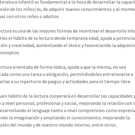
iteratura infantil es fundamental a la hora de desarrollar la capac
ión de los niños/as, de adquirir nuevos conocimientos y al mome
uar con otros niños o adultos.
lectura es una de las mejores formas de incentivar el desarrollo int
arles el hábito de la lectura desde temprana edad, ayuda a potencia
ión y creatividad, aumentando el léxico y favoreciendo la adquisic
onceptos.
lectura orientada de forma lúdica, ayuda a que la misma, no sea
tada como una tarea u obligación, permitiéndoles entretenerse e
rlas a su repertorio de juegos y actividades para el tiempo libre.
buen hábito de la lectura cooperará en desarrollar las capacidades 
 a nivel personal, profesional y social, mejorando la relación con 
esarrollando el lenguaje tanto a nivel comprensivo como expresi
ndo la imaginación y ampliando el conocimiento; mejorando la
ión del mundo y de nuestro mundo interno, entre otros..