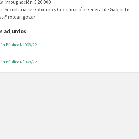
 la Impugnación: $ 20.000
s: Secretaria de Gobierno y Coordinación General de Gabinete
lyt@roldan.gov.ar
s adjuntos
File
ción Pública N°009/22
extension:
pdf
ción Pública N°009/22