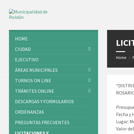
Skip
Skip
Skip
Skip
to
to
to
to
content
left
right
footer
sidebar
sidebar
HOME
LICI
CIUDAD
Home
/
EJECUTIVO
ÁREAS MUNICIPALES
TURNOS ON LINE
“DISTRI
TRÁMITES ONLINE
ROSARIO
DESCARGAS Y FORMULARIOS
Presupue
ORDENANZAS
Fecha y 
Lugar: M
PREGUNTAS FRECUENTES
Valor del
LICITACIONES Y