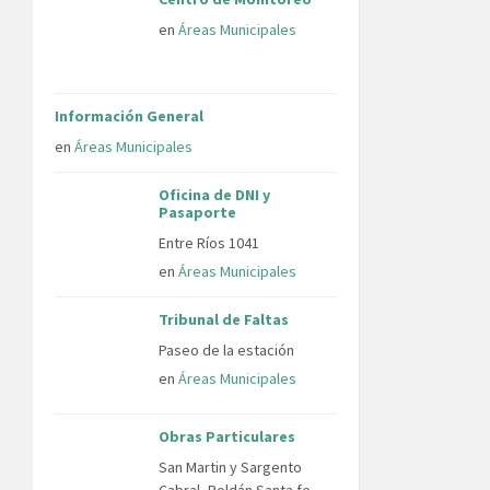
en
Áreas Municipales
Información General
en
Áreas Municipales
Oficina de DNI y
Pasaporte
Entre Ríos 1041
en
Áreas Municipales
Tribunal de Faltas
Paseo de la estación
en
Áreas Municipales
Obras Particulares
San Martin y Sargento
Cabral, Roldán Santa fe