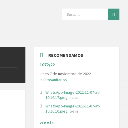
SEARCH:
RECOMENDAMOS
1072/22
lunes 7 de noviembre de 2022
in
Fitosanitarios
WhatsApp-Image-2022-11-07-at-
File
10.16.17.jpeg
355 kB
size:
WhatsApp-Image-2022-11-07-at-
File
10.16.10.jpeg
296 kB
size:
VER MÁS