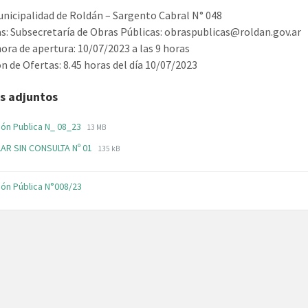
unicipalidad de Roldán – Sargento Cabral N° 048
s: Subsecretaría de Obras Públicas: obraspublicas@roldan.gov.ar
hora de apertura: 10/07/2023 a las 9 horas
n de Ofertas: 8.45 horas del día 10/07/2023
s adjuntos
File
File
ción Publica N_ 08_23
13 MB
extension:
size:
File
File
AR SIN CONSULTA Nº 01
pdf
135 kB
extension:
size:
pdf
ción Pública N°008/23