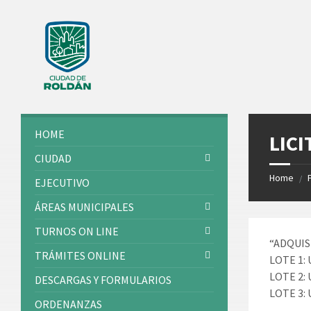
Skip
Skip
Skip
Skip
to
to
to
to
content
left
right
footer
sidebar
sidebar
HOME
LICI
CIUDAD
Home
/
EJECUTIVO
ÁREAS MUNICIPALES
TURNOS ON LINE
“ADQUIS
TRÁMITES ONLINE
LOTE 1:
LOTE 2:
DESCARGAS Y FORMULARIOS
LOTE 3: 
ORDENANZAS