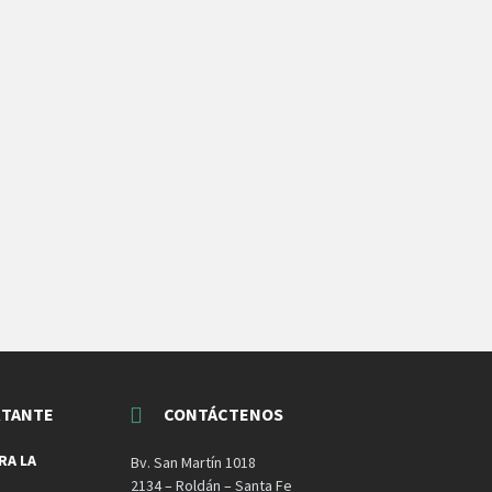
RTANTE
CONTÁCTENOS
RA LA
Bv. San Martín 1018
2134 – Roldán – Santa Fe