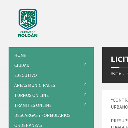
Skip
Skip
Skip
Skip
to
to
to
to
content
left
right
footer
sidebar
sidebar
HOME
LICI
CIUDAD
Home
/
EJECUTIVO
ÁREAS MUNICIPALES
TURNOS ON LINE
“CONTRA
TRÁMITES ONLINE
URBANO
DESCARGAS Y FORMULARIOS
PRESUPU
ORDENANZAS
LUGAR: M