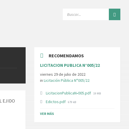
SEARCH:
RECOMENDAMOS
LICITACION PUBLICA N°005/22
viernes 29 de julio de 2022
in
Licitación Pública N°005/22
File
LicitacionPublicaN•005.pdf
19 MB
size:
L EJIDO
File
Edictos.pdf
679 kB
size:
VER MÁS