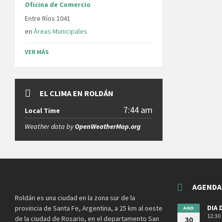
Oficina de Comercio
Entre Ríos 1041
en
Áreas Municipales
VER MÁS
EL CLIMA EN ROLDÁN
7:44 am
Local Time
Weather data by
OpenWeatherMap.org
AGENDA
Roldán es una ciudad en la zona sur de la
DIA 
provincia de Santa Fe, Argentina, a 25 km al oeste
AGO
12:30
de la ciudad de Rosario, en el departamento San
30