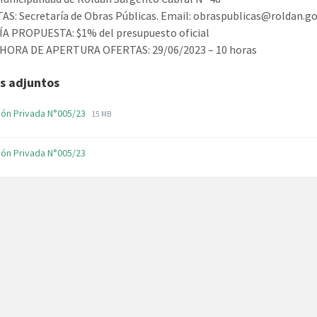
S: Secretaría de Obras Públicas. Email: obraspublicas@roldan.go
A PROPUESTA: $1% del presupuesto oficial
 HORA DE APERTURA OFERTAS: 29/06/2023 – 10 horas
s adjuntos
File
File
ción Privada N°005/23
15 MB
extension:
size:
pdf
ción Privada N°005/23