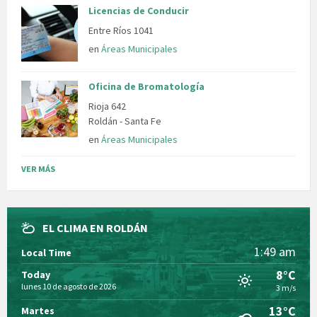
Licencias de Conducir
Entre Ríos 1041
en
Áreas Municipales
Oficina de Bromatología
Rioja 642
Roldán - Santa Fe
en
Áreas Municipales
VER MÁS
EL CLIMA EN ROLDÁN
1:49 am
Local Time
8°C
Today
lunes 10 de agosto de 2026
3 m/s
13°C
Martes