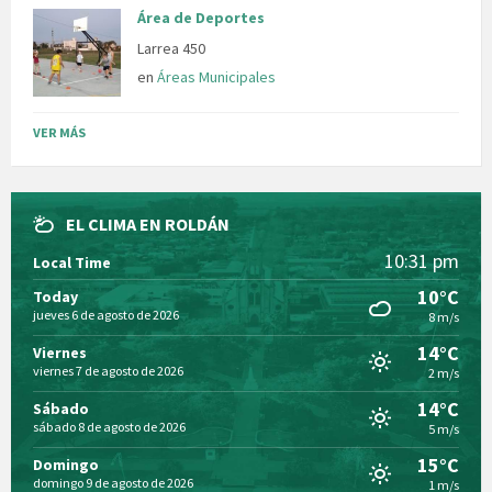
Área de Deportes
Larrea 450
en
Áreas Municipales
VER MÁS
EL CLIMA EN ROLDÁN
10:31 pm
Local Time
10°C
Today
jueves 6 de agosto de 2026
8 m/s
14°C
Viernes
viernes 7 de agosto de 2026
2 m/s
14°C
Sábado
sábado 8 de agosto de 2026
5 m/s
15°C
Domingo
domingo 9 de agosto de 2026
1 m/s