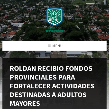
Skip
Skip
Skip
Skip
to
to
to
to
content
left
right
footer
sidebar
sidebar
MENU
ROLDAN RECIBIO FONDOS
PROVINCIALES PARA
FORTALECER ACTIVIDADES
DESTINADAS A ADULTOS
MAYORES