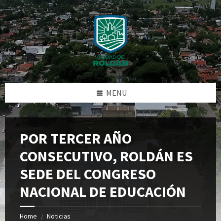
Skip
Skip
Skip
Skip
to
to
to
to
content
left
right
footer
sidebar
sidebar
MENU
POR TERCER AÑO
CONSECUTIVO, ROLDÁN ES
SEDE DEL CONGRESO
NACIONAL DE EDUCACIÓN
Home
Noticias
/