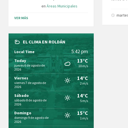
en
Áreas Municipales
martes
VER MÁS
EL CLIMA EN ROLDÁN
5:42 pm
Local Time
13°C
Today
jueves 6 de agosto de
10 m/s
2026
14°C
Viernes
viernes 7 de agosto de
2 m/s
2026
14°C
Sábado
sábado 8 de agosto de
5 m/s
2026
15°C
Domingo
domingo 9 de agosto de
1 m/s
2026