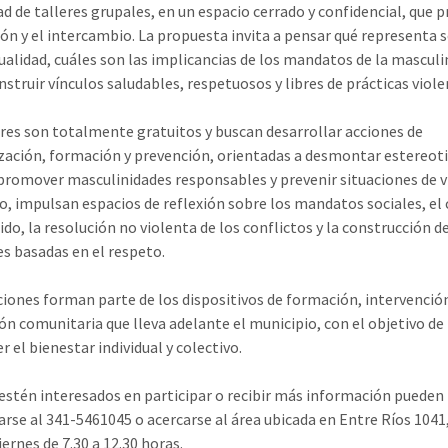
d de talleres grupales, en un espacio cerrado y confidencial, que
xión y el intercambio. La propuesta invita a pensar qué representa 
tualidad, cuáles son las implicancias de los mandatos de la masculi
struir vínculos saludables, respetuosos y libres de prácticas viole
eres son totalmente gratuitos y buscan desarrollar acciones de
ización, formación y prevención, orientadas a desmontar estereot
promover masculinidades responsables y prevenir situaciones de v
, impulsan espacios de reflexión sobre los mandatos sociales, el
do, la resolución no violenta de los conflictos y la construcción d
es basadas en el respeto.
ciones forman parte de los dispositivos de formación, intervenció
n comunitaria que lleva adelante el municipio, con el objetivo de
r el bienestar individual y colectivo.
estén interesados en participar o recibir más información pueden
rse al 341-5461045 o acercarse al área ubicada en Entre Ríos 1041
iernes de 7.30 a 12.30 horas.