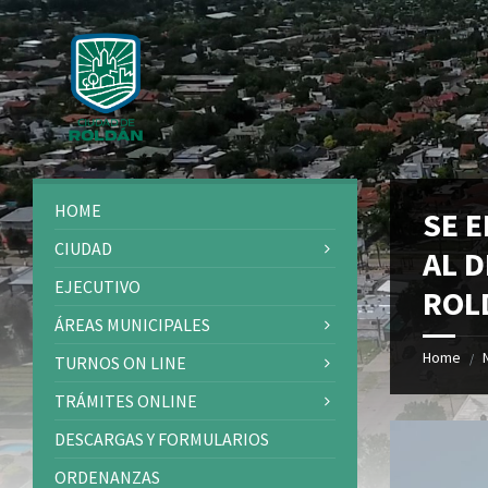
Skip
Skip
Skip
Skip
to
to
to
to
content
left
right
footer
sidebar
sidebar
HOME
SE 
CIUDAD
AL 
EJECUTIVO
ROL
ÁREAS MUNICIPALES
Home
/
TURNOS ON LINE
TRÁMITES ONLINE
DESCARGAS Y FORMULARIOS
ORDENANZAS