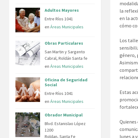
modalida
Adultos Mayores
la refle
en la ac
Entre Ríos 1041
cómo con
en
Áreas Municipales
Los tall
Obras Particulares
sensibil
San Martin y Sargento
género, 
Cabral, Roldán Santa fe
Asimismo
en
Áreas Municipales
comparti
relacion
Oficina de Seguridad
Social
Estas ac
Entre Ríos 1041
promoció
en
Áreas Municipales
fortalece
Obrador Municipal
Quienes 
Blvd. Estanislao López
comunica
1200
lunes a v
Roldan, Santa Fe