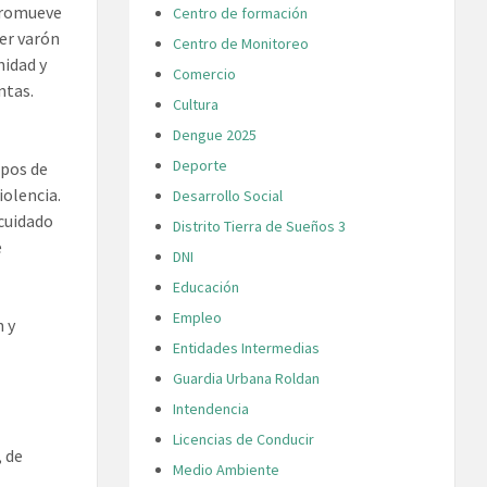
 promueve
Centro de formación
ser varón
Centro de Monitoreo
nidad y
Comercio
ntas.
Cultura
Dengue 2025
Deporte
ipos de
iolencia.
Desarrollo Social
 cuidado
Distrito Tierra de Sueños 3
e
DNI
Educación
Empleo
n y
Entidades Intermedias
Guardia Urbana Roldan
Intendencia
Licencias de Conducir
, de
Medio Ambiente