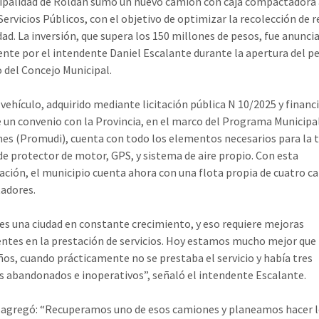
ipalidad de Roldán sumó un nuevo camión con caja compactadora 
Servicios Públicos, con el objetivo de optimizar la recolección de 
udad. La inversión, que supera los 150 millones de pesos, fue anunci
nte por el intendente Daniel Escalante durante la apertura del p
o del Concejo Municipal.
 vehículo, adquirido mediante licitación pública N 10/2025 y financ
e un convenio con la Provincia, en el marco del Programa Municipa
nes (Promudi), cuenta con todo los elementos necesarios para la t
e protector de motor, GPS, y sistema de aire propio. Con esta
ación, el municipio cuenta ahora con una flota propia de cuatro 
adores.
es una ciudad en constante crecimiento, y eso requiere mejoras
tes en la prestación de servicios. Hoy estamos mucho mejor que
ños, cuando prácticamente no se prestaba el servicio y había tres
 abandonados e inoperativos”, señaló el intendente Escalante.
agregó: “Recuperamos uno de esos camiones y planeamos hacer 