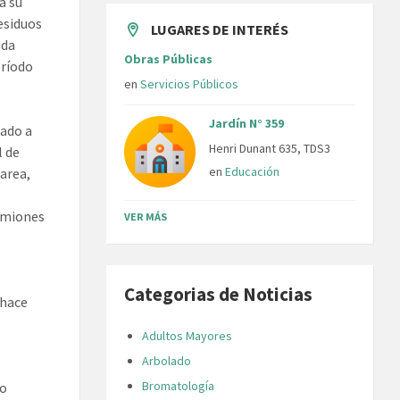
a su
residuos
LUGARES DE INTERÉS
ada
Obras Públicas
eríodo
en
Servicios Públicos
Jardín N° 359
iado a
Henri Dunant 635, TDS3
l de
en
Educación
area,
camiones
VER MÁS
Categorias de Noticias
 hace
Adultos Mayores
Arbolado
Bromatología
lo