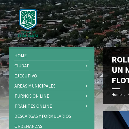
Skip
Skip
Skip
Skip
to
to
to
to
content
left
right
footer
sidebar
sidebar
HOME
ROL
CIUDAD
UN 
EJECUTIVO
FLO
ÁREAS MUNICIPALES
Home
/
TURNOS ON LINE
TRÁMITES ONLINE
DESCARGAS Y FORMULARIOS
ORDENANZAS