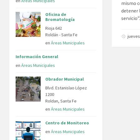
en
Áreas Municipales
mismo co
detener 
Oficina de
servicio”
Bromatología
Rioja 642
Roldán - Santa Fe
jueves
en
Áreas Municipales
Información General
en
Áreas Municipales
Obrador Municipal
Blvd. Estanislao López
1200
Roldan, Santa Fe
en
Áreas Municipales
Centro de Monitoreo
en
Áreas Municipales