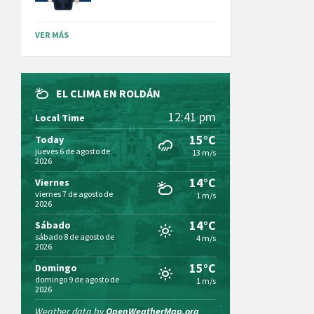
VER MÁS
EL CLIMA EN ROLDÁN
12:41 pm
Local Time
15°C
Today
jueves 6 de agosto de
13 m/s
2026
14°C
Viernes
viernes 7 de agosto de
1 m/s
2026
14°C
Sábado
sábado 8 de agosto de
4 m/s
2026
15°C
Domingo
domingo 9 de agosto de
1 m/s
2026
Weather data by
OpenWeatherMap.org