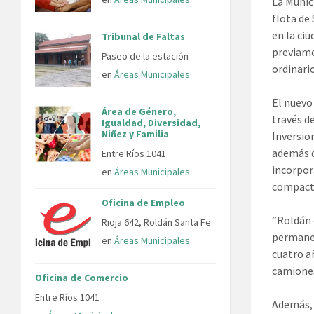
La Munic
flota de 
en la ci
Tribunal de Faltas
previame
Paseo de la estación
ordinari
en
Áreas Municipales
El nuevo
Área de Género,
través d
Igualdad, Diversidad,
Niñez y Familia
Inversio
además d
Entre Ríos 1041
incorpor
en
Áreas Municipales
compact
Oficina de Empleo
“Roldán 
Rioja 642, Roldán Santa Fe
permanen
en
Áreas Municipales
cuatro a
camiones
Oficina de Comercio
Entre Ríos 1041
Además, 