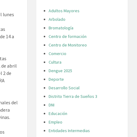
Adultos Mayores
l lunes
Arbolado
s
Bromatología
tas
 de 14 a
Centro de formación
Centro de Monitoreo
Comercio
stas
Cultura
 de abril
Dengue 2025
l 2 de
Deporte
ARA
Desarrollo Social
Distrito Tierra de Sueños 3
nales del
DNI
adera
Educación
inas.
Empleo
Entidades Intermedias
los