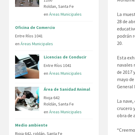
Roldan, Santa Fe
La muest
en
Áreas Municipales
28 de abr
Oficina de Comercio
educativ
podrán re
Entre Ríos 1041
20.
en
Áreas Municipales
Licencias de Conducir
Esta exh
navales 
Entre Ríos 1041
de 2017 y
en
Áreas Municipales
mayo de 
General 
Área de Sanidad Animal
Rioja 642
La nave, 
Roldán, Santa Fe
crucero 
en
Áreas Municipales
obra de 
Medio ambiente
“Creemos
Rioja 642, roldán, Santa Fe