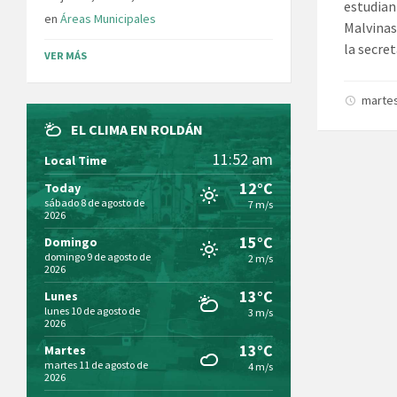
estudian
en
Áreas Municipales
Malvinas:
la secre
VER MÁS
martes
EL CLIMA EN ROLDÁN
11:52 am
Local Time
12°C
Today
sábado 8 de agosto de
7 m/s
2026
15°C
Domingo
domingo 9 de agosto de
2 m/s
2026
13°C
Lunes
lunes 10 de agosto de
3 m/s
2026
13°C
Martes
martes 11 de agosto de
4 m/s
2026