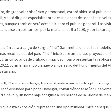
ra, de gran valor histórico y emocional, estará abierta al público e
il, y está dirigida especialmente a estudiantes de todos los nivele
os, aunque también será accesible para el público general. Las visi
alizarse en dos turnos: por la mañana, de 9 a 12:30, y por la tarde,
ibición está a cargo de Sergio “Titi” Gammella, uno de los modeli
más reconocidos del país. “Titi” inició este ambicioso proyecto el 2
, tras cinco años de trabajo minucioso, logró presentar la réplica e
2022, conmemorando un nuevo aniversario del hundimiento del 
Belgrano.
de 8,12 metros de largo, fue construida a partir de los planos origi
y está diseñada para poder navegar, convirtiéndose así en una verd
arte naval y un homenaje tangible a los héroes de la Guerra de Malv
 que esta exposición representa una oportunidad única para que 