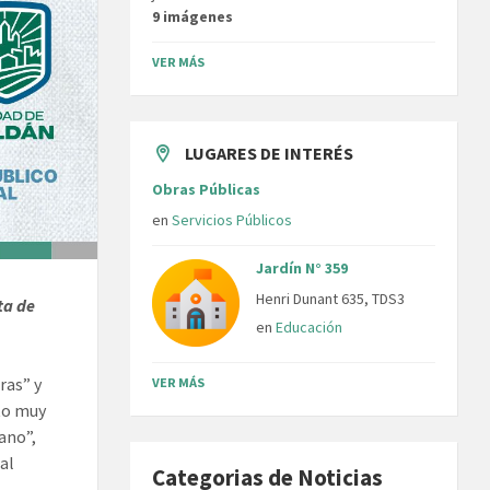
9 imágenes
VER MÁS
LUGARES DE INTERÉS
Obras Públicas
en
Servicios Públicos
Jardín N° 359
Henri Dunant 635, TDS3
ta de
en
Educación
ras” y
VER MÁS
nto muy
rano”,
 al
Categorias de Noticias