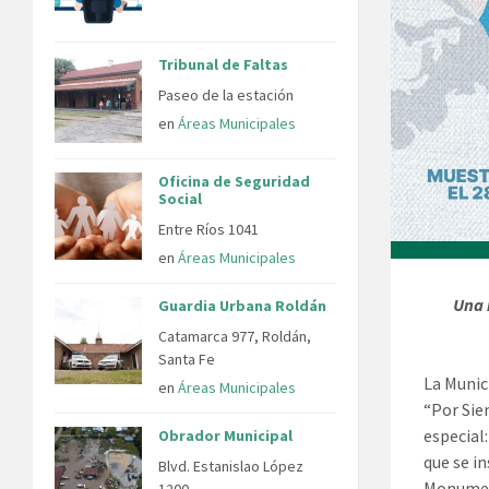
Tribunal de Faltas
Paseo de la estación
en
Áreas Municipales
Oficina de Seguridad
Social
Entre Ríos 1041
en
Áreas Municipales
Una 
Guardia Urbana Roldán
Catamarca 977, Roldán,
Santa Fe
La Munic
en
Áreas Municipales
“Por Sie
especial:
Obrador Municipal
que se in
Blvd. Estanislao López
Monumen
1200