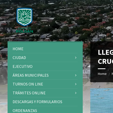
Skip
Skip
Skip
Skip
to
to
to
to
content
left
right
footer
sidebar
sidebar
HOME
LLEG
CIUDAD
CRU
EJECUTIVO
Home
/
ÁREAS MUNICIPALES
TURNOS ON LINE
TRÁMITES ONLINE
DESCARGAS Y FORMULARIOS
ORDENANZAS