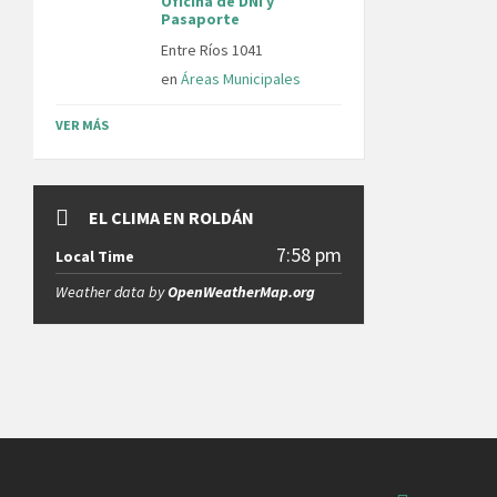
Oficina de DNI y
Pasaporte
Entre Ríos 1041
en
Áreas Municipales
VER MÁS
EL CLIMA EN ROLDÁN
7:58 pm
Local Time
Weather data by
OpenWeatherMap.org