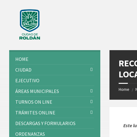
Skip
Skip
Skip
Skip
to
to
to
to
content
left
right
footer
sidebar
sidebar
HOME
REC
CIUDAD
LOC
EJECUTIVO
Home
/
ÁREAS MUNICIPALES
TURNOS ON LINE
TRÁMITES ONLINE
DESCARGAS Y FORMULARIOS
Este l
ORDENANZAS