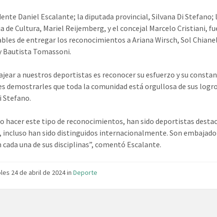
dente Daniel Escalante; la diputada provincial, Silvana Di Stefano; 
a de Cultura, Mariel Reijemberg, y el concejal Marcelo Cristiani, f
bles de entregar los reconocimientos a Ariana Wirsch, Sol Chianel
y Bautista Tomassoni.
ear a nuestros deportistas es reconocer su esfuerzo y su constan
s demostrarles que toda la comunidad está orgullosa de sus logro
i Stefano.
o hacer este tipo de reconocimientos, han sido deportistas desta
d, incluso han sido distinguidos internacionalmente. Son embajado
n cada una de sus disciplinas”, comentó Escalante.
les 24 de abril de 2024
in
Deporte