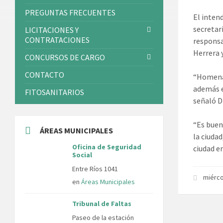
PREGUNTAS FRECUENTES
El inten
secretari
LICITACIONES Y
CONTRATACIONES
responsa
Herrera 
CONCURSOS DE CARGO
CONTACTO
“Homenaj
además e
FITOSANITARIOS
señaló D
“Es buen
ÁREAS MUNICIPALES
la ciuda
Oficina de Seguridad
ciudad e
Social
Entre Ríos 1041
miérco
en
Áreas Municipales
Tribunal de Faltas
Paseo de la estación