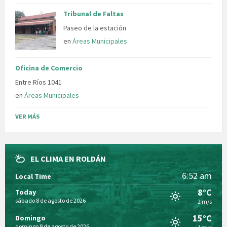
Tribunal de Faltas
Paseo de la estación
en
Áreas Municipales
Oficina de Comercio
Entre Ríos 1041
en
Áreas Municipales
VER MÁS
EL CLIMA EN ROLDÁN
6:52 am
Local Time
8°C
Today
sábado 8 de agosto de 2026
2 m/s
15°C
Domingo
domingo 9 de agosto de 2026