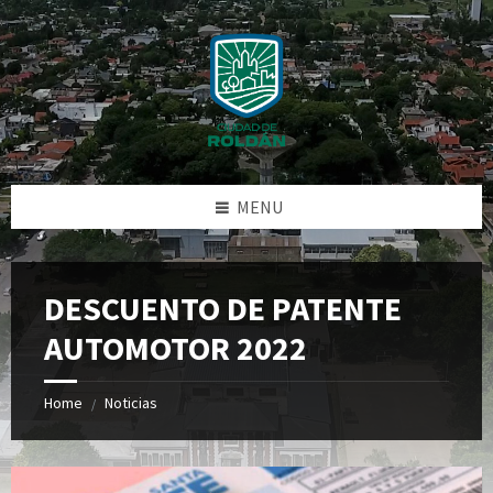
Skip
Skip
Skip
Skip
to
to
to
to
content
left
right
footer
sidebar
sidebar
MENU
DESCUENTO DE PATENTE
AUTOMOTOR 2022
Home
Noticias
/