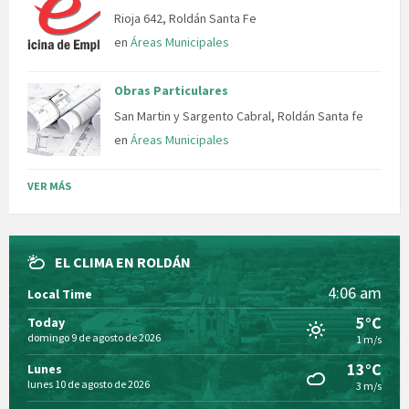
Rioja 642, Roldán Santa Fe
en
Áreas Municipales
Obras Particulares
San Martin y Sargento Cabral, Roldán Santa fe
en
Áreas Municipales
VER MÁS
EL CLIMA EN ROLDÁN
4:06 am
Local Time
5°C
Today
domingo 9 de agosto de 2026
1 m/s
13°C
Lunes
lunes 10 de agosto de 2026
3 m/s