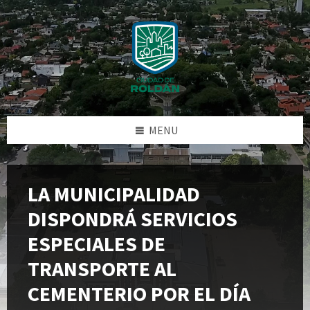
Skip
Skip
Skip
Skip
to
to
to
to
content
left
right
footer
sidebar
sidebar
MENU
LA MUNICIPALIDAD
DISPONDRÁ SERVICIOS
ESPECIALES DE
TRANSPORTE AL
CEMENTERIO POR EL DÍA