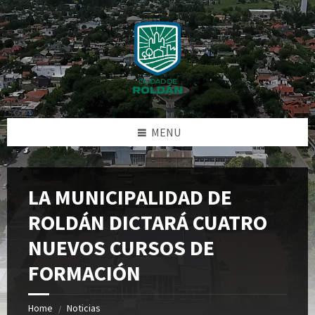
Skip
Skip
Skip
Skip
to
to
to
to
content
left
right
footer
sidebar
sidebar
MENU
LA MUNICIPALIDAD DE
ROLDÁN DICTARÁ CUATRO
NUEVOS CURSOS DE
FORMACIÓN
Home
Noticias
/