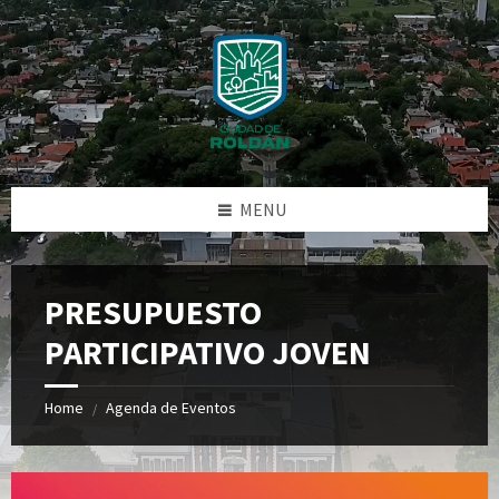
Skip
Skip
Skip
Skip
to
to
to
to
content
left
right
footer
sidebar
sidebar
MENU
PRESUPUESTO
PARTICIPATIVO JOVEN
Home
Agenda de Eventos
/