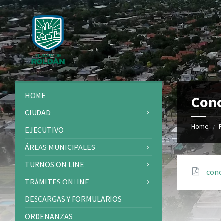
Skip
Skip
Skip
Skip
to
to
to
to
content
left
right
footer
sidebar
sidebar
HOME
Conc
CIUDAD
Home
/
EJECUTIVO
ÁREAS MUNICIPALES
TURNOS ON LINE
conc
TRÁMITES ONLINE
DESCARGAS Y FORMULARIOS
ORDENANZAS