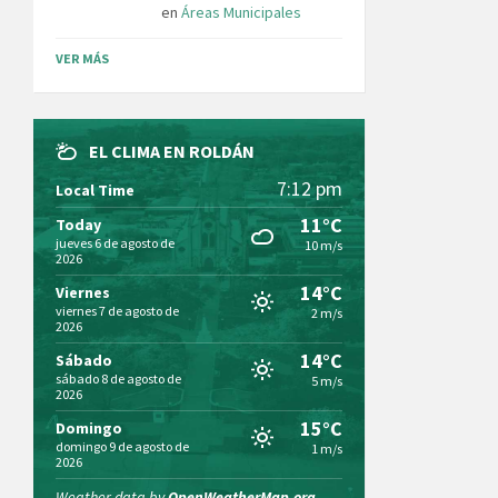
en
Áreas Municipales
VER MÁS
EL CLIMA EN ROLDÁN
7:12 pm
Local Time
11°C
Today
jueves 6 de agosto de
10 m/s
2026
14°C
Viernes
viernes 7 de agosto de
2 m/s
2026
14°C
Sábado
sábado 8 de agosto de
5 m/s
2026
15°C
Domingo
domingo 9 de agosto de
1 m/s
2026
Weather data by
OpenWeatherMap.org