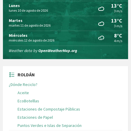
13°C
Lunes
lunes 10 de agosto de 2026
3 m/s
13°C
Martes
martes 11 de agosto de 2026
3 m/s
8°C
Miércoles
miércoles 12 de agosto de 2026
4 m/s
Weather data by
OpenWeatherMap.org
ROLDÁN
¿Dónde Reciclo?
Aceite
EcoBotelllas
Estaciones de Compostaje Públicas
Estaciones de Papel
Puntos Verdes e Islas de Separación