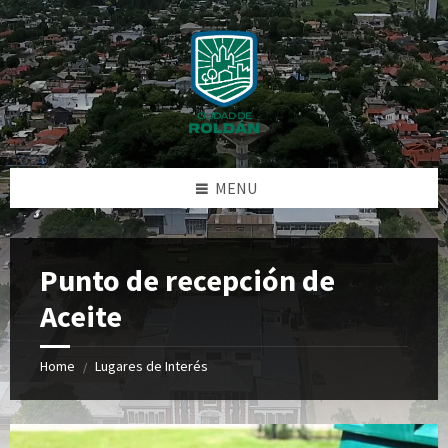
Skip
Skip
Skip
Skip
to
to
to
to
content
left
right
footer
sidebar
sidebar
MENU
Punto de recepción de
Aceite
Home
Lugares de Interés
/