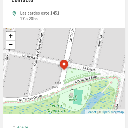
Contacto
Las tardes este 1451
17 a 20hs
+
−
Leaflet
| ©
OpenStreetMap
Aceite