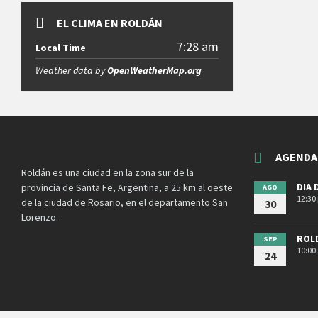
EL CLIMA EN ROLDÁN
7:28 am
Local Time
Weather data by
OpenWeatherMap.org
AGENDA
Roldán es una ciudad en la zona sur de la
DIA 
provincia de Santa Fe, Argentina, a 25 km al oeste
AGO
12:30
de la ciudad de Rosario, en el departamento San
30
Lorenzo.
ROL
SEP
10:00
24