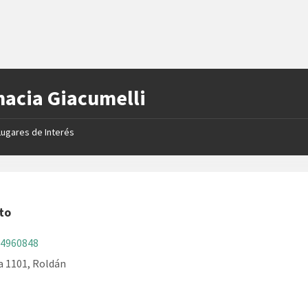
acia Giacumelli
Lugares de Interés
to
-4960848
a 1101, Roldán