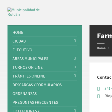
Skip
Skip
Skip
Skip
to
to
to
to
content
left
right
footer
sidebar
sidebar
HOME
Farm
CIUDAD
Home
/
EJECUTIVO
ÁREAS MUNICIPALES
TURNOS ON LINE
TRÁMITES ONLINE
Contac
DESCARGAS Y FORMULARIOS
341
ORDENANZAS
Rioj
PREGUNTAS FRECUENTES
LICITACIONES Y