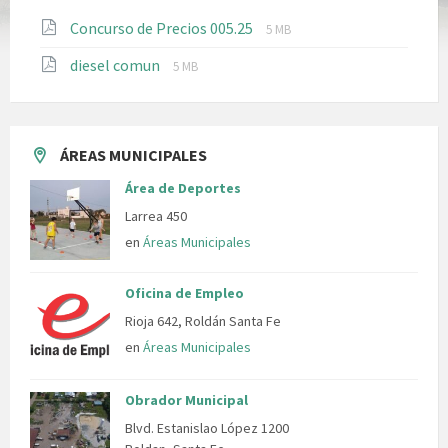
File
File
Concurso de Precios 005.25
5 MB
extension:
size:
File
File
diesel comun
pdf
5 MB
extension:
size:
pdf
ÁREAS MUNICIPALES
Área de Deportes
Larrea 450
en
Áreas Municipales
Oficina de Empleo
Rioja 642, Roldán Santa Fe
en
Áreas Municipales
Obrador Municipal
Blvd. Estanislao López 1200