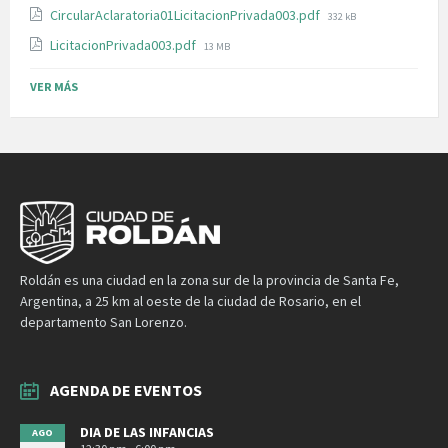
File
CircularAclaratoria01LicitacionPrivada003.pdf
332 kB
size:
File
LicitacionPrivada003.pdf
13 MB
size:
VER MÁS
Roldán es una ciudad en la zona sur de la provincia de Santa Fe,
Argentina, a 25 km al oeste de la ciudad de Rosario, en el
departamento San Lorenzo.
AGENDA DE EVENTOS
DIA DE LAS INFANCIAS
AGO