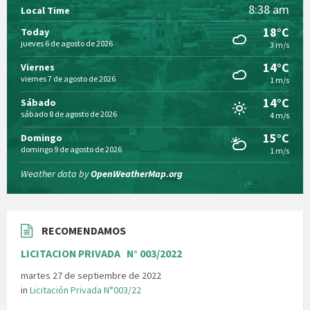
8:38 am
Local Time
18°C
Today
jueves 6 de agosto de 2026
3 m/s
14°C
Viernes
viernes 7 de agosto de 2026
1 m/s
14°C
Sábado
sábado 8 de agosto de 2026
4 m/s
15°C
Domingo
domingo 9 de agosto de 2026
1 m/s
Weather data by
OpenWeatherMap.org
RECOMENDAMOS
LICITACION PRIVADA N° 003/2022
martes 27 de septiembre de 2022
in
Licitación Privada N°003/22