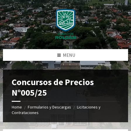
Skip
Skip
Skip
Skip
to
to
to
to
content
left
right
footer
sidebar
sidebar
MENU
Concursos de Precios
N°005/25
Home
Formularios y Descargas
Licitaciones y
/
/
Contrataciones