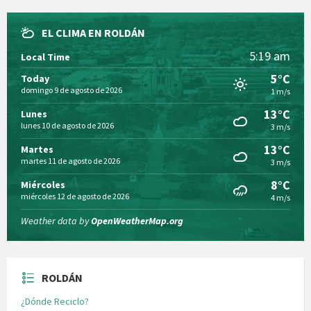
EL CLIMA EN ROLDÁN
5:19 am
Local Time
5°C
Today
domingo 9 de agosto de 2026
1 m/s
13°C
Lunes
lunes 10 de agosto de 2026
3 m/s
13°C
Martes
martes 11 de agosto de 2026
3 m/s
8°C
Miércoles
miércoles 12 de agosto de 2026
4 m/s
Weather data by
OpenWeatherMap.org
ROLDÁN
¿Dónde Reciclo?