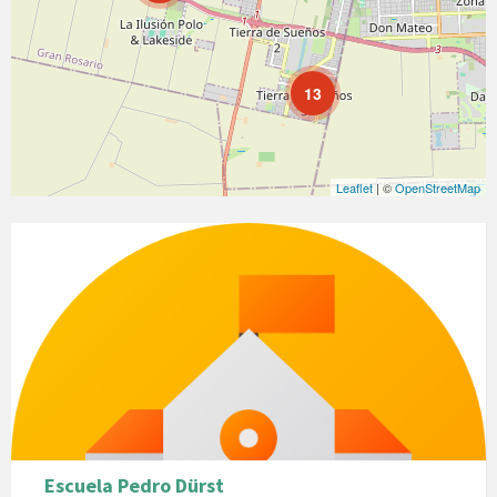
13
Leaflet
| ©
OpenStreetMap
Escuela Pedro Dürst