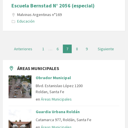
Escuela Bernstad N° 2056 (especial)
Malvinas Argentinas n°169
Educación
Navegación
Anteriores
1
…
6
7
8
9
Siguiente
de
entradas
ÁREAS MUNICIPALES
Obrador Municipal
Blvd. Estanislao López 1200
Roldan, Santa Fe
en
Áreas Municipales
Guardia Urbana Roldán
Catamarca 977, Roldán, Santa Fe
en
Áreas Municipales