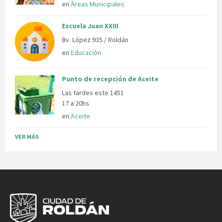
en
Áreas Municipales
Escuela Juan XXIII
Bv. López 935 / Roldán
en
Educación
Punto de recepción de Aceite
Las tardes este 1451
17 a 20hs
en
Aceite
VER MÁS