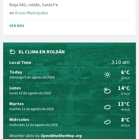
Rioja 642, roldán, Santa Fe
en
Áreas Municipales
VER MÁS
EL CLIMA EN ROLDÁN
3:10 am
Local Time
6°C
Today
domingo 9 de agosto de 2026
1 m/s
14°C
Lunes
lunes 10 de agosto de 2026
3 m/s
13°C
Martes
martes 11 de agosto de 2026
4 m/s
8°C
Miércoles
miércoles 12 de agosto de 2026
4 m/s
Weather data by
OpenWeatherMap.org