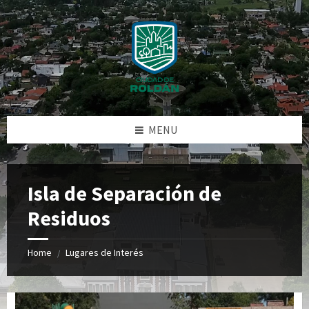
Skip
Skip
Skip
Skip
to
to
to
to
content
left
right
footer
sidebar
sidebar
MENU
Isla de Separación de
Residuos
Home
Lugares de Interés
/